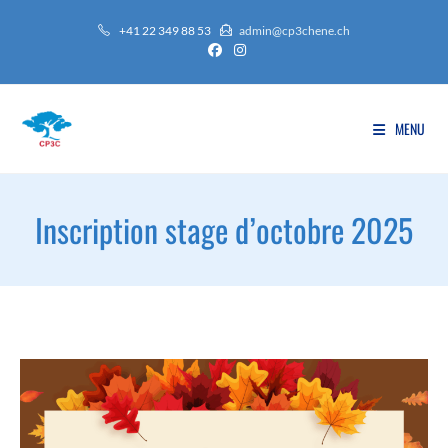
+41 22 349 88 53
admin@cp3chene.ch
MENU
Inscription stage d’octobre 2025