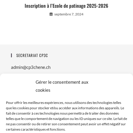
Inscription à l’Ecole de patinage 2025-2026
septembre 7, 2024
SECRETARIAT CP3C
admin@cp3chene.ch
ADRESSE DU CLUB
Gérer le consentement aux
cookies
Route de Sous-Moulin 39
1226 Thônex
Pour offrir les meilleures expériences, nous utilisons des technologies telles
que les cookies pour stocker et/ou accéder aux informations des appareils. Le
fait de consentir à ces technologies nous permettra de traiter des données
HORAIRES PERMANENCE SECRETARIAT (saison)
telles que le comportement de navigation ou les ID uniques sur ce site. Le fait de
ne pas consentir ou de retirer son consentement peut avoir un effet négatif sur
Mardi 16h00-19h00
certaines caractéristiques et fonctions.