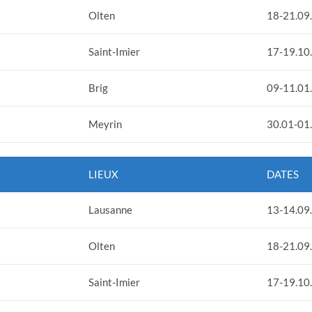
Olten
18-21.09
Saint-Imier
17-19.10
Brig
09-11.01
Meyrin
30.01-01
LIEUX
DATES
Lausanne
13-14.09
Olten
18-21.09
Saint-Imier
17-19.10