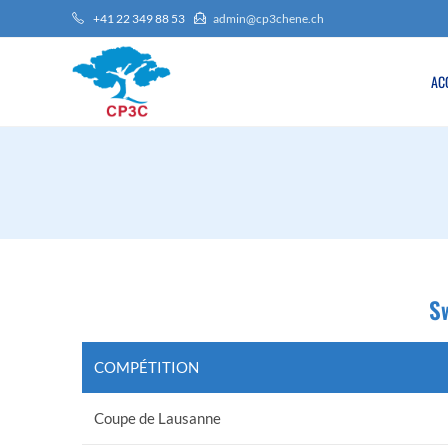
+41 22 349 88 53
admin@cp3chene.ch
AC
S
COMPÉTITION
Coupe de Lausanne