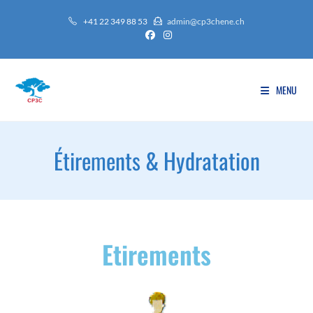
+41 22 349 88 53
admin@cp3chene.ch
MENU
Étirements & Hydratation
Etirements