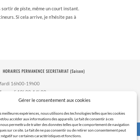
sortir de piste, même un court instant.
neurs. Si cela arrive, je n’hésite pas à
HORAIRES PERMANENCE SECRETARIAT (saison)
ardi 16h00-19h00
ercredi 10h00-14h00
Gérer le consentement aux cookies
eudi 13h00-19h00
amedi 9h00-12h00
es meilleures expériences, nous utilisons des technologies telles que les cookies
et/ou accéder aux informations des appareils. Le fait de consentir à ces
 nous permettra de traiter des données telles que le comportement de navigation
alCrea
, maintenance par
App'n'Web
ques sur ce site. Le fait de ne pas consentir ou de retirer son consentement peut
t négatif sur certaines caractéristiques et fonctions.