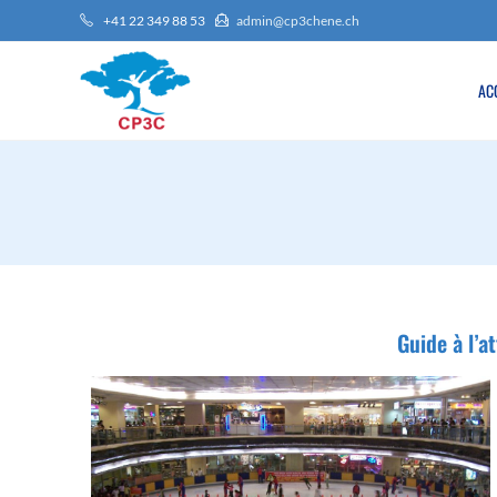
+41 22 349 88 53
admin@cp3chene.ch
AC
Guide à l’