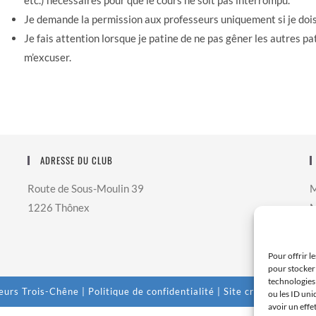
etc.) nécessaires pour que le cours ne soit pas interrompu.
Je demande la permission aux professeurs uniquement si je dois 
Je fais attention lorsque je patine de ne pas gêner les autres pati
m’excuser.
ADRESSE DU CLUB
Route de Sous-Moulin 39
M
1226 Thônex
M
J
S
Pour offrir l
pour stocker 
technologies
eurs Trois-Chêne |
Politique de confidentialité
| Site créé par
Digit
ou les ID uni
avoir un effe