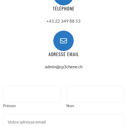
TÉLÉPHONE
+41 22 349 88 53
ADRESSE EMAIL
admin@cp3chene.ch
N
o
m
c
Prénom
Nom
o
E
m
m
p