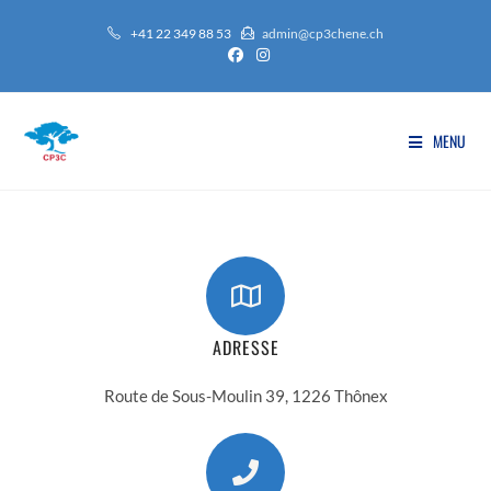
+41 22 349 88 53
admin@cp3chene.ch
MENU
ADRESSE
Route de Sous-Moulin 39, 1226 Thônex