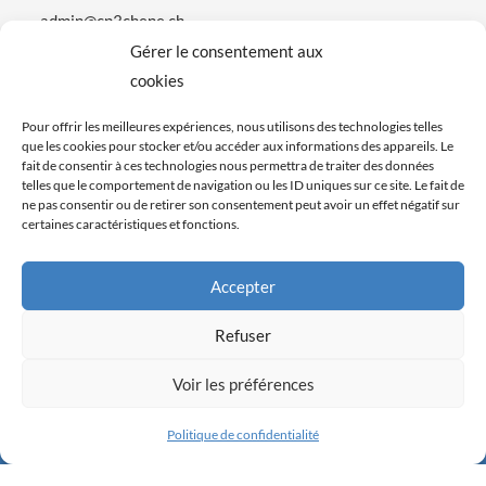
admin@cp3chene.ch
Gérer le consentement aux
ADRESSE DU CLUB
cookies
Route de Sous-Moulin 39
Pour offrir les meilleures expériences, nous utilisons des technologies telles
que les cookies pour stocker et/ou accéder aux informations des appareils. Le
1226 Thônex
fait de consentir à ces technologies nous permettra de traiter des données
telles que le comportement de navigation ou les ID uniques sur ce site. Le fait de
HORAIRES PERMANENCE SECRETARIAT (saison)
ne pas consentir ou de retirer son consentement peut avoir un effet négatif sur
certaines caractéristiques et fonctions.
Mardi 16h00-19h00
Mercredi 10h00-14h00
Accepter
Jeudi 13h00-19h00
Samedi 9h00-12h00
Refuser
Voir les préférences
Politique de confidentialité
© Copyright 2023 - Club des Patineurs Trois-Chêne |
Politique de confidentialité
| Site créé par
DigitalCrea
,
maintenance par
App'n'Web